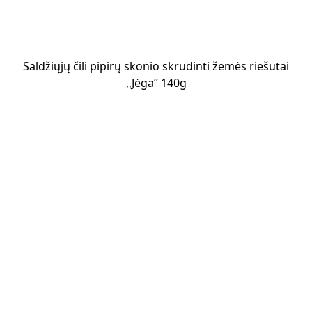
Saldžiųjų čili pipirų skonio skrudinti žemės riešutai
,,Jėga’’ 140g