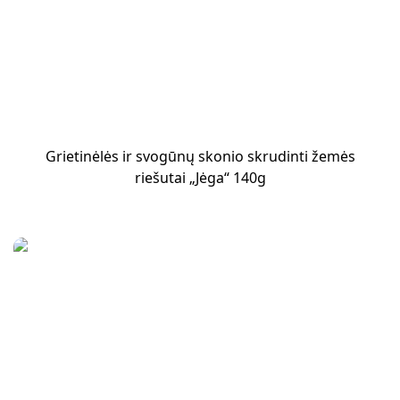
Grietinėlės ir svogūnų skonio skrudinti žemės
riešutai „Jėga“ 140g