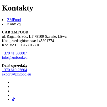
Kontakty
ZMFood
Kontakty
UAB ZMFOOD
ul. Ragainės 80c, LT-78109 Szawle, Litwa
Kod przedsiębiorstwa: 145301774
Kod VAT: LT453017716
+370 41 500007
info@zmfood.eu
Dział sprzedaży
+370 610 25604
export@zmfood.eu