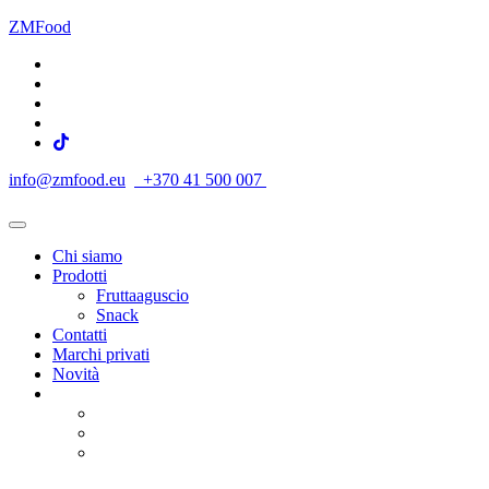
ZMFood
info@zmfood.eu
+370 41 500 007
Chi siamo
Prodotti
Fruttaaguscio
Snack
Contatti
Marchi privati
Novità