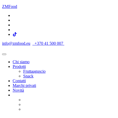
ZMFood
info@zmfood.eu
+370 41 500 007
Chi siamo
Prodotti
Fruttaaguscio
Snack
Contatti
Marchi privati
Novità