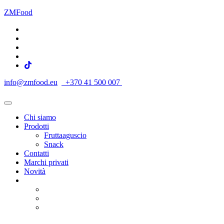
ZMFood
info@zmfood.eu
+370 41 500 007
Chi siamo
Prodotti
Fruttaaguscio
Snack
Contatti
Marchi privati
Novità