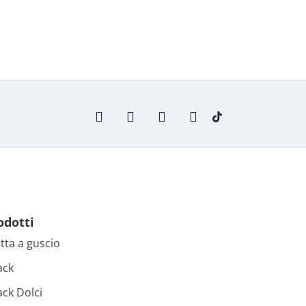
odotti
tta a guscio
ack
ck Dolci