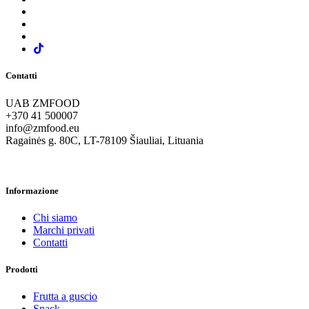
Contatti
UAB ZMFOOD
+370 41 500007
info@zmfood.eu
Ragainės g. 80C, LT-78109 Šiauliai, Lituania
Informazione
Chi siamo
Marchi privati
Contatti
Prodotti
Frutta a guscio
Snack