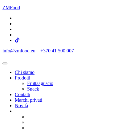
ZMFood
info@zmfood.eu
+370 41 500 007
Chi siamo
Prodotti
Fruttaaguscio
Snack
Contatti
Marchi privati
Novità