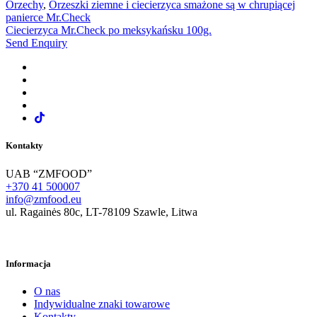
Orzechy
,
Orzeszki ziemne i ciecierzyca smażone są w chrupiącej
panierce Mr.Check
Ciecierzyca Mr.Check po meksykańsku 100g.
Send Enquiry
Kontakty
UAB “ZMFOOD”
+370 41 500007
info@zmfood.eu
ul. Ragainės 80c, LT-78109 Szawle, Litwa
Informacja
O nas
Indywidualne znaki towarowe
Kontakty