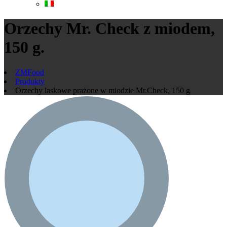
Orzechy Mr. Check z miodem,
150 g.
ZMFood
Produkty
Orzechy laskowe prażone w miodzie Mr.Check, 150 g