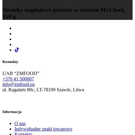
Orzechy migdałowe prażone w miodzie Mr.Check,
150 g
Kontakty
UAB “ZMFOOD”
+370 41 500007
info@zmfood.eu
ul. Ragainės 80c, LT-78109 Szawle, Litwa
Informacja
O nas
Indywidualne znaki towarowe
Kontakty