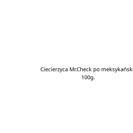
Ciecierzyca Mr.Check po meksykańs
100g.