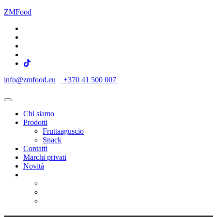
ZMFood
info@zmfood.eu
+370 41 500 007
Chi siamo
Prodotti
Fruttaaguscio
Snack
Contatti
Marchi privati
Novità