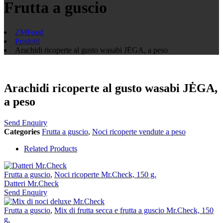
Frutta a guscio
ZMFood
Prodotti
Arachidi ricoperte al gusto wasabi JĖGA, a peso
Arachidi ricoperte al gusto wasabi JĖGA,
a peso
Send Enquiry
Categories
Frutta a guscio
,
Noci ricoperte vendute a peso
Related Products
Frutta a guscio
,
Noci ricoperte Mr.Check, 150 g.
Datteri Mr.Check
Send Enquiry
Frutta a guscio
,
Mix di frutta secca e frutta a guscio Mr.Check, 150
g.