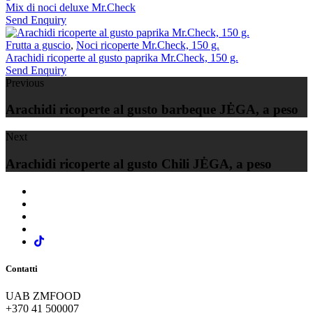
Mix di noci deluxe Mr.Check
Send Enquiry
Frutta a guscio
,
Noci ricoperte Mr.Check, 150 g.
Arachidi ricoperte al gusto paprika Mr.Check, 150 g.
Send Enquiry
Previous
Arachidi ricoperte al gusto barbeque JĖGA, a peso
Next
Arachidi ricoperte al gusto Chili JĖGA, a peso
Contatti
UAB ZMFOOD
+370 41 500007