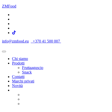
ZMFood
info@zmfood.eu
+370 41 500 007
Chi siamo
Prodotti
Fruttaaguscio
Snack
Contatti
Marchi privati
Novità