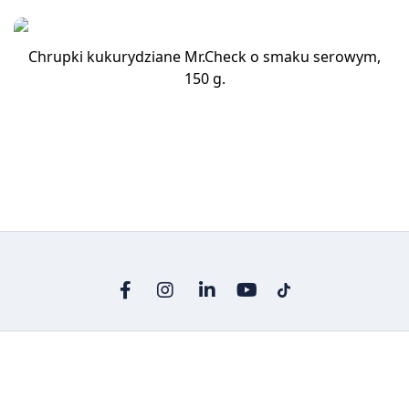
Chrupki kukurydziane Mr.Check o smaku serowym,
150 g.