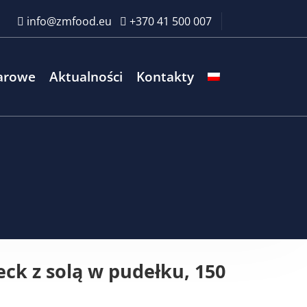
info@zmfood.eu
+370 41 500 007
warowe
Aktualności
Kontakty
ck z solą w pudełku, 150