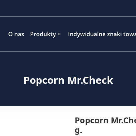
O nas
Produkty
Indywidualne znaki to
Popcorn Mr.Check
Popcorn Mr.Che
g.