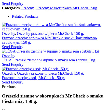
Send Enquiry
Categories
Orzechy
,
Orzechy w skorupkach Mr.Check 150g
Related Products
Orzechy
,
Orzechy prażone w piecu Mr.Check 150 g.
Prażone orzechy nerkowca Mr.Check o smaku śmietankowo-
cebulowym 150 g.
Send Enquiry
Orzechy
JĖGA Orzeszki ziemne w łupinie o smaku sera i cebuli 1 kg
Send Enquiry
Orzechy
,
Orzechy prażone w piecu Mr.Check 150 g.
Prażone orzechy z solą Mr.Check 150 g.
Send Enquiry
Previous
Orzeszki ziemne w skorupkach Mr.Check o smaku
Fiesta mix, 150 g.