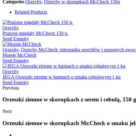
Categories
Orzechy
,
Orzechy w skorupkach Mr.Check 150g
Related Products
Orzechy
Prażone migdały Mr.Check 150 g.
Send Enquiry
Orzechy
,
Orzechy Mr.Check, mieszanka orzechów i suszonych owo
Morele Mr.Check
Send Enquiry
Orzechy
JĖGA Orzeszki ziemne w łupinach o smaku cebulowym 1 kg
Send Enquiry
Previous
Orzeszki ziemne w skorupkach z serem i cebulą, 150 g
Next
Orzeszki ziemne w skorupkach Mr.Check o smaku jela