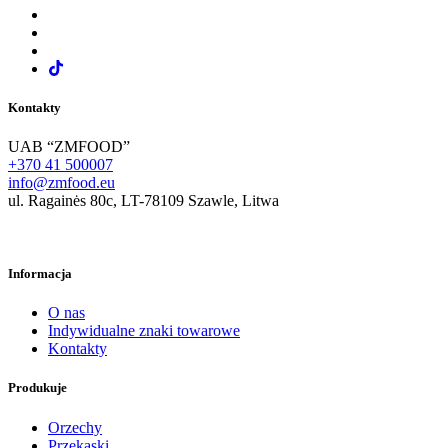
Kontakty
UAB “ZMFOOD”
+370 41 500007
info@zmfood.eu
ul. Ragainės 80c, LT-78109 Szawle, Litwa
Informacja
O nas
Indywidualne znaki towarowe
Kontakty
Produkuje
Orzechy
Przekąski