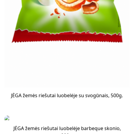
JĖGA žemės riešutai luobelėje su svogūnais, 500g.
JĖGA žemės riešutai luobelėje barbeque skonio,