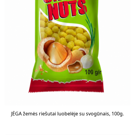
JĖGA žemės riešutai luobelėje su svogūnais, 100g.