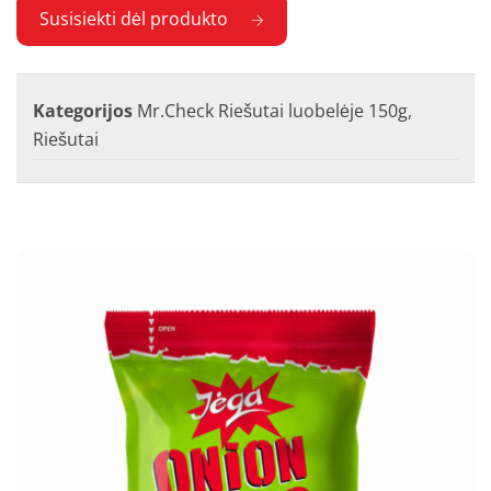
Susisiekti dėl produkto
Kategorijos
Mr.Check Riešutai luobelėje 150g
,
Riešutai