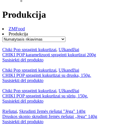
Produkcija
ZMFood
Produkcija
Chiki Pop spraginti kukurūzai
,
Užkandžiai
CHIKI POP karamelizuoti spraginti kukurūzai 200g
Susisiekti dėl produkto
Chiki Pop spraginti kukurūzai
,
Užkandžiai
CHIKI POP spraginti kukurūzai su druska, 150g.
Susisiekti dėl produkto
Chiki Pop spraginti kukurūzai
,
Užkandžiai
CHIKI POP spraginti kukurūzai su sūriu, 150g.
Susisiekti dėl produkto
Riešutai
,
Skrudinti žemės riešutai "Jėga" 140g
Druskos skonio skrudinti žemės riešutai „Jėga“ 140g
Susisiekti dėl produkto