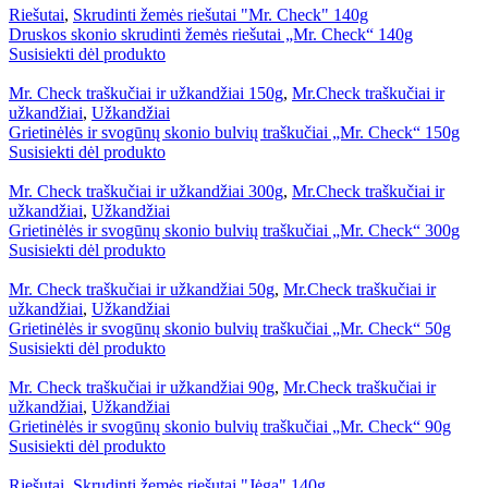
Riešutai
,
Skrudinti žemės riešutai "Mr. Check" 140g
Druskos skonio skrudinti žemės riešutai „Mr. Check“ 140g
Susisiekti dėl produkto
Mr. Check traškučiai ir užkandžiai 150g
,
Mr.Check traškučiai ir
užkandžiai
,
Užkandžiai
Grietinėlės ir svogūnų skonio bulvių traškučiai „Mr. Check“ 150g
Susisiekti dėl produkto
Mr. Check traškučiai ir užkandžiai 300g
,
Mr.Check traškučiai ir
užkandžiai
,
Užkandžiai
Grietinėlės ir svogūnų skonio bulvių traškučiai „Mr. Check“ 300g
Susisiekti dėl produkto
Mr. Check traškučiai ir užkandžiai 50g
,
Mr.Check traškučiai ir
užkandžiai
,
Užkandžiai
Grietinėlės ir svogūnų skonio bulvių traškučiai „Mr. Check“ 50g
Susisiekti dėl produkto
Mr. Check traškučiai ir užkandžiai 90g
,
Mr.Check traškučiai ir
užkandžiai
,
Užkandžiai
Grietinėlės ir svogūnų skonio bulvių traškučiai „Mr. Check“ 90g
Susisiekti dėl produkto
Riešutai
,
Skrudinti žemės riešutai "Jėga" 140g