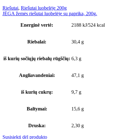
Riešutai
,
Riešutai luobelėje 200g
JĖGA žemės riešutai luobelėje su paprika, 200g.
Energinė vertė:
2188 kJ/524 kcal
Riebalai:
30,4 g
iš kurių sočiųjų riebalų rūgščių:
6,3 g
Angliavandeniai:
47,1 g
iš kurių cukrų:
9,7 g
Baltymai:
15,6 g
Druska:
2,30 g
Susisiekti dėl produkto