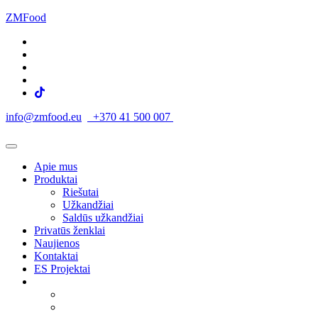
ZMFood
info@zmfood.eu
+370 41 500 007
Apie mus
Produktai
Riešutai
Užkandžiai
Saldūs užkandžiai
Privatūs ženklai
Naujienos
Kontaktai
ES Projektai