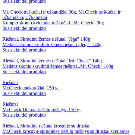
Susisiekti dėl produkto
Mr. Check traškučiai ir užkandžiai 90g
,
Mr.Check traškučiai ir
užkandžiai
,
Užkandžiai
Kumpio skonio kvietiniai traškučiai „Mr. Check“ 90g
Susisiekti dėl produkto
Riešutai
,
Skrudinti žemės riešutai "Jėga" 140g
Medaus skonio skrudinti žemės riešutai „Jėga“ 140g
Susisiekti dėl produkto
Riešutai
,
Skrudinti žemės riešutai "Mr. Check" 140g
Medaus skonio skrudinti žemės riešutai „Mr. Check“ 140g
Susisiekti dėl produkto
Riešutai
Mr.Check anakardžiai, 150 g.
Susisiekti dėl produkto
Riešutai
Mr.Check Deluxe riešutų mišinys, 150 g.
Susisiekti dėl produkto
Riešutai
,
Skrudinti riešutai krosnyje su druska
Mr.Check krosnyje skrudintas riešutų mišinys su druska, sveriamas