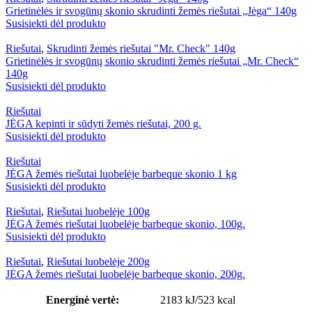
Grietinėlės ir svogūnų skonio skrudinti žemės riešutai „Jėga“ 140g
Susisiekti dėl produkto
Riešutai
,
Skrudinti žemės riešutai "Mr. Check" 140g
Grietinėlės ir svogūnų skonio skrudinti žemės riešutai „Mr. Check“
140g
Susisiekti dėl produkto
Riešutai
JĖGA kepinti ir sūdyti žemės riešutai, 200 g.
Susisiekti dėl produkto
Riešutai
JĖGA žemės riešutai luobelėje barbeque skonio 1 kg
Susisiekti dėl produkto
Riešutai
,
Riešutai luobelėje 100g
JĖGA žemės riešutai luobelėje barbeque skonio, 100g.
Susisiekti dėl produkto
Riešutai
,
Riešutai luobelėje 200g
JĖGA žemės riešutai luobelėje barbeque skonio, 200g.
Energinė vertė:
2183 kJ/523 kcal