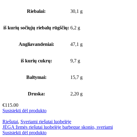
Riebalai:
30,1 g
iš kurių sočiųjų riebalų rūgščių:
6,2 g
Angliavandeniai:
47,1 g
iš kurių cukrų:
9,7 g
Baltymai:
15,7 g
Druska:
2,20 g
€
115.00
Susisiekti dėl produkto
Riešutai
,
Sveriami riešutai luobelėje
JĖGA žemės riešutai luobelėje barbeque skonio, sveriami
Susisiekti dėl produkto