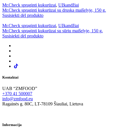
Mr.Check spraginti kukurūzai
,
Užkandžiai
Mr.Check spraginti kukurūzai su druska maišelyje, 150 g.
Susisiekti dėl produkto
Mr.Check spraginti kukurūzai
,
Užkandžiai
Mr.Check spraginti kukurūzai su sūriu maišelyje, 150 g.
Susisiekti dėl produkto
Kontaktai
UAB “ZMFOOD”
+370 41 500007
info@zmfood.eu
Ragainės g. 80C, LT-78109 Šiauliai, Lietuva
Informacija