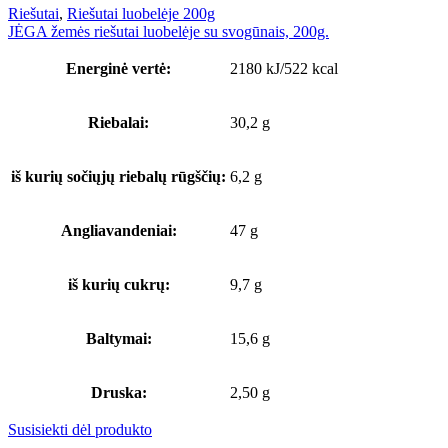
Riešutai
,
Riešutai luobelėje 200g
JĖGA žemės riešutai luobelėje su svogūnais, 200g.
Energinė vertė:
2180 kJ/522 kcal
Riebalai:
30,2 g
iš kurių sočiųjų riebalų rūgščių:
6,2 g
Angliavandeniai:
47 g
iš kurių cukrų:
9,7 g
Baltymai:
15,6 g
Druska:
2,50 g
Susisiekti dėl produkto