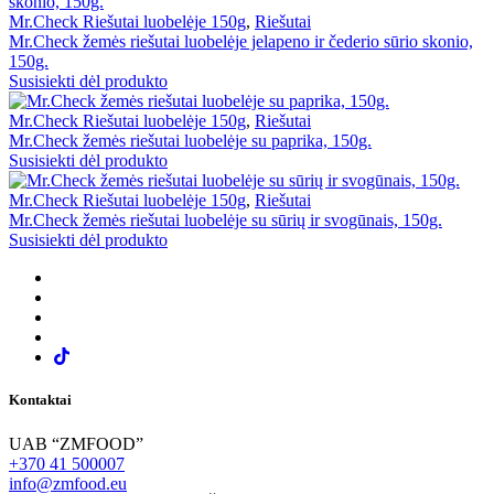
Mr.Check Riešutai luobelėje 150g
,
Riešutai
Mr.Check žemės riešutai luobelėje jelapeno ir čederio sūrio skonio,
150g.
Susisiekti dėl produkto
Mr.Check Riešutai luobelėje 150g
,
Riešutai
Mr.Check žemės riešutai luobelėje su paprika, 150g.
Susisiekti dėl produkto
Mr.Check Riešutai luobelėje 150g
,
Riešutai
Mr.Check žemės riešutai luobelėje su sūrių ir svogūnais, 150g.
Susisiekti dėl produkto
Kontaktai
UAB “ZMFOOD”
+370 41 500007
info@zmfood.eu