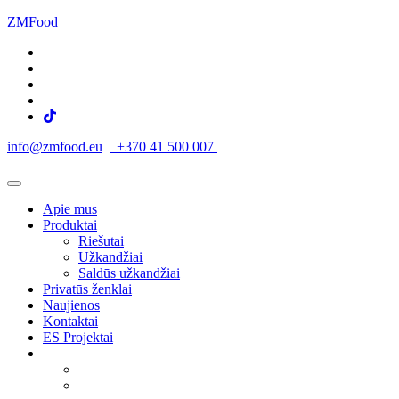
ZMFood
info@zmfood.eu
+370 41 500 007
Apie mus
Produktai
Riešutai
Užkandžiai
Saldūs užkandžiai
Privatūs ženklai
Naujienos
Kontaktai
ES Projektai