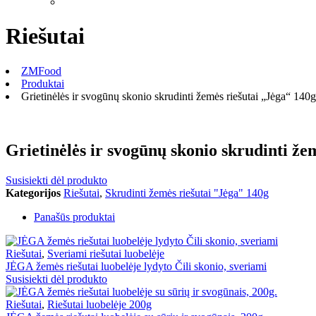
Riešutai
ZMFood
Produktai
Grietinėlės ir svogūnų skonio skrudinti žemės riešutai „Jėga“ 140g
Grietinėlės ir svogūnų skonio skrudinti že
Susisiekti dėl produkto
Kategorijos
Riešutai
,
Skrudinti žemės riešutai "Jėga" 140g
Panašūs produktai
Riešutai
,
Sveriami riešutai luobelėje
JĖGA žemės riešutai luobelėje lydyto Čili skonio, sveriami
Susisiekti dėl produkto
Riešutai
,
Riešutai luobelėje 200g