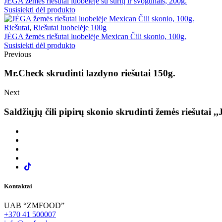
JĖGA žemės riešutai luobelėje su sūrių ir svogūnais, 200g.
Susisiekti dėl produkto
Riešutai
,
Riešutai luobelėje 100g
JĖGA žemės riešutai luobelėje Mexican Čili skonio, 100g.
Susisiekti dėl produkto
Previous
Mr.Check skrudinti lazdyno riešutai 150g.
Next
Saldžiųjų čili pipirų skonio skrudinti žemės riešutai ,,
Kontaktai
UAB “ZMFOOD”
+370 41 500007