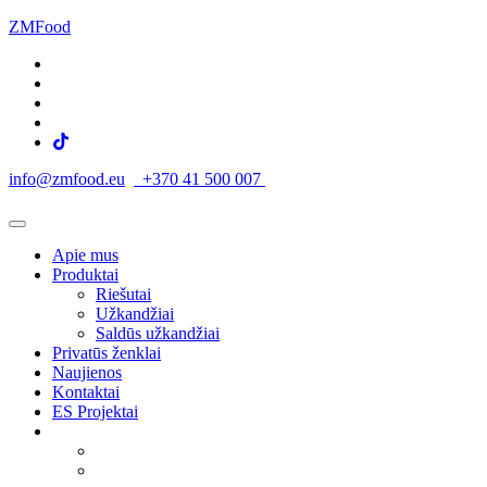
ZMFood
info@zmfood.eu
+370 41 500 007
Apie mus
Produktai
Riešutai
Užkandžiai
Saldūs užkandžiai
Privatūs ženklai
Naujienos
Kontaktai
ES Projektai