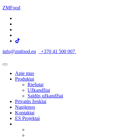
ZMFood
info@zmfood.eu
+370 41 500 007
Apie mus
Produktai
Riešutai
Užkandžiai
Saldūs užkandžiai
Privatūs ženklai
Naujienos
Kontaktai
ES Projektai