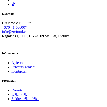
Kontaktai
UAB “ZMFOOD”
+370 41 500007
info@zmfood.eu
Ragainės g. 80C, LT-78109 Šiauliai, Lietuva
Informacija
Apie mus
Privatūs ženklai
Kontaktai
Produktai
Riešutai
Užkandžiai
Saldūs užkandžiai