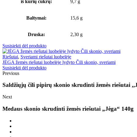
iš kurių cukrų:
9,7 g
Baltymai:
15,6 g
Druska:
2,30 g
Susisiekti dėl produkto
Riešutai
,
Sveriami riešutai luobelėje
JĖGA žemės riešutai luobelėje lydyto Čili skonio, sveriami
Susisiekti dėl produkto
Previous
Saldžiųjų čili pipirų skonio skrudinti žemės riešutai ,,
Next
Medaus skonio skrudinti žemės riešutai „Jėga“ 140g