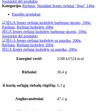
Susisiekti dėl produkto
Kategorijos
Riešutai
,
Skrudinti žemės riešutai "Jėga" 140g
Panašūs produktai
Riešutai
,
Riešutai luobelėje 100g
JĖGA žemės riešutai luobelėje barbeque skonio, 100g.
Susisiekti dėl produkto
Riešutai
,
Riešutai luobelėje 200g
JĖGA žemės riešutai luobelėje su paprika, 200g.
Energinė vertė:
2188 kJ/524 kcal
Riebalai:
30,4 g
iš kurių sočiųjų riebalų rūgščių:
6,3 g
Angliavandeniai:
47,1 g