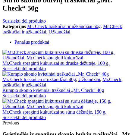
Check“ 50g
Susisiekti dėl produkto
Kategorijos
Mr. Check traškučiai ir užkandžiai 50g
,
Mr.Check
traškučiai ir užkandžiai
,
Užkandžiai
Panašūs produktai
Užkandžiai
,
Mr.Check spraginti kukurūzai
Mr.Check spraginti kukurūzai su druska dėžutėje, 100 g.
Susisiekti dėl produkto
Mr. Check traškučiai ir užkandžiai 40g
,
Užkandžiai
,
Mr.Check
traškučiai ir užkandžiai
Kumpio skonio kvietiniai traškučiai „Mr. Check“ 40g
Susisiekti dėl produkto
Užkandžiai
,
Mr.Check spraginti kukurūzai
Mr.Check spraginti kukurūzai su sūriu dėžutėje, 150 g.
Susisiekti dėl produkto
Previous
Grietinėlės ir svogūnų skonio bulvių traškučiai „Mr.