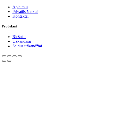
Apie mus
Privatūs ženklai
Kontaktai
Produktai
Riešutai
Užkandžiai
Saldūs užkandžiai