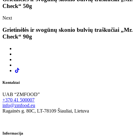
Check“ 50g
Next
Grietinėlės ir svogūnų skonio bulvių traškučiai „Mr.
Check“ 90g
Kontaktai
UAB “ZMFOOD”
+370 41 500007
info@zmfood.eu
Ragainės g. 80C, LT-78109 Šiauliai, Lietuva
Informacija