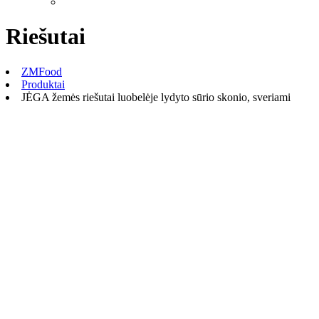
Riešutai
ZMFood
Produktai
JĖGA žemės riešutai luobelėje lydyto sūrio skonio, sveriami