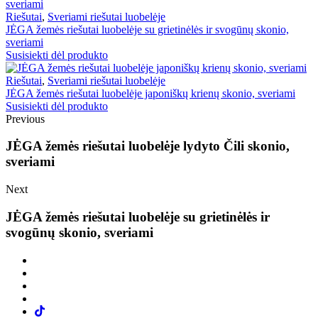
Riešutai
,
Sveriami riešutai luobelėje
JĖGA žemės riešutai luobelėje su grietinėlės ir svogūnų skonio,
sveriami
Susisiekti dėl produkto
Riešutai
,
Sveriami riešutai luobelėje
JĖGA žemės riešutai luobelėje japoniškų krienų skonio, sveriami
Susisiekti dėl produkto
Previous
JĖGA žemės riešutai luobelėje lydyto Čili skonio,
sveriami
Next
JĖGA žemės riešutai luobelėje su grietinėlės ir
svogūnų skonio, sveriami