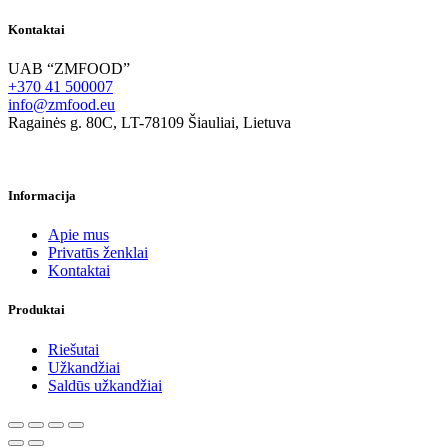
Kontaktai
UAB “ZMFOOD”
+370 41 500007
info@zmfood.eu
Ragainės g. 80C, LT-78109 Šiauliai, Lietuva
Informacija
Apie mus
Privatūs ženklai
Kontaktai
Produktai
Riešutai
Užkandžiai
Saldūs užkandžiai