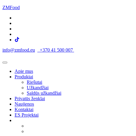
ZMFood
info@zmfood.eu
+370 41 500 007
Apie mus
Produktai
Riešutai
Užkandžiai
Saldūs užkandžiai
Privatūs ženklai
Naujienos
Kontaktai
ES Projektai