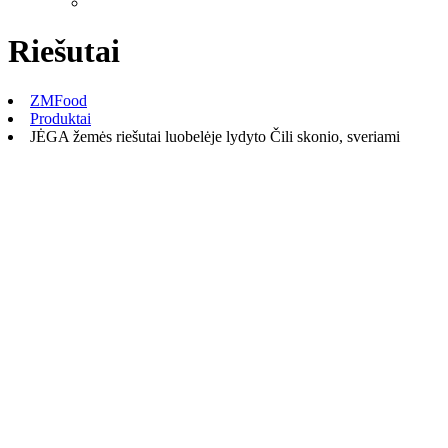
Riešutai
ZMFood
Produktai
JĖGA žemės riešutai luobelėje lydyto Čili skonio, sveriami