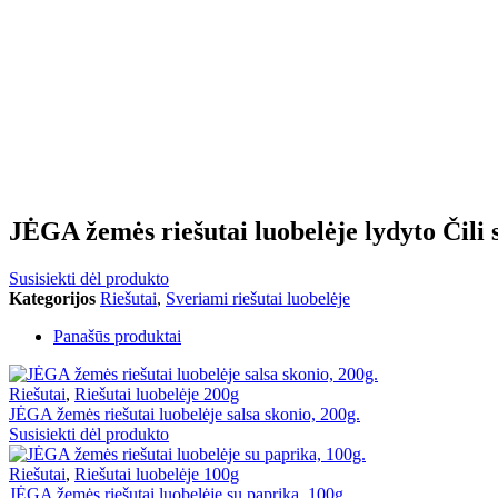
JĖGA žemės riešutai luobelėje lydyto Čili 
Susisiekti dėl produkto
Kategorijos
Riešutai
,
Sveriami riešutai luobelėje
Panašūs produktai
Riešutai
,
Riešutai luobelėje 200g
JĖGA žemės riešutai luobelėje salsa skonio, 200g.
Susisiekti dėl produkto
Riešutai
,
Riešutai luobelėje 100g
JĖGA žemės riešutai luobelėje su paprika, 100g.