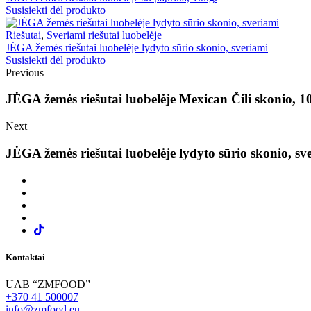
Susisiekti dėl produkto
Riešutai
,
Sveriami riešutai luobelėje
JĖGA žemės riešutai luobelėje lydyto sūrio skonio, sveriami
Susisiekti dėl produkto
Previous
JĖGA žemės riešutai luobelėje Mexican Čili skonio, 1
Next
JĖGA žemės riešutai luobelėje lydyto sūrio skonio, sv
Kontaktai
UAB “ZMFOOD”
+370 41 500007
info@zmfood.eu