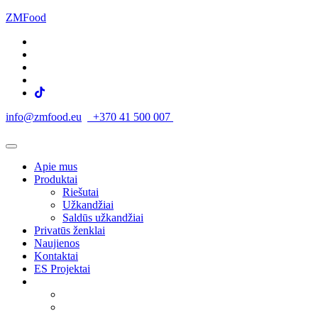
ZMFood
info@zmfood.eu
+370 41 500 007
Apie mus
Produktai
Riešutai
Užkandžiai
Saldūs užkandžiai
Privatūs ženklai
Naujienos
Kontaktai
ES Projektai