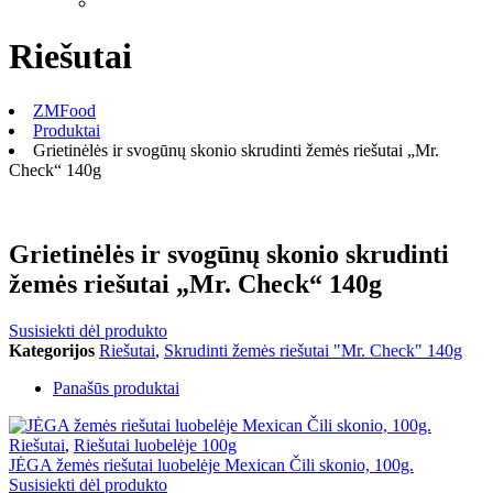
Riešutai
ZMFood
Produktai
Grietinėlės ir svogūnų skonio skrudinti žemės riešutai „Mr.
Check“ 140g
Grietinėlės ir svogūnų skonio skrudinti
žemės riešutai „Mr. Check“ 140g
Susisiekti dėl produkto
Kategorijos
Riešutai
,
Skrudinti žemės riešutai "Mr. Check" 140g
Panašūs produktai
Riešutai
,
Riešutai luobelėje 100g
JĖGA žemės riešutai luobelėje Mexican Čili skonio, 100g.
Susisiekti dėl produkto