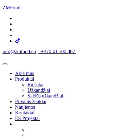
ZMFood
info@zmfood.eu
+370 41 500 007
Apie mus
Produktai
Riešutai
Užkandžiai
Saldūs užkandžiai
Privatūs ženklai
Naujienos
Kontaktai
ES Projektai