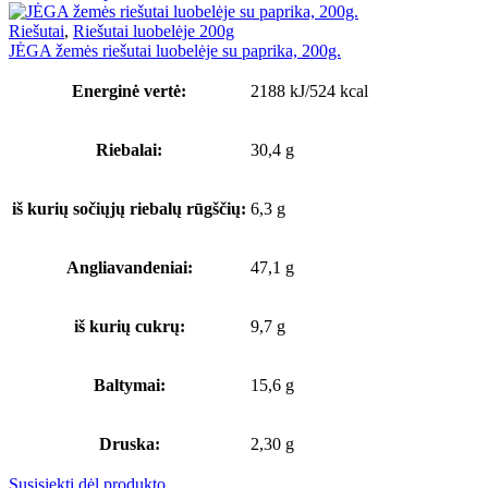
Riešutai
,
Riešutai luobelėje 200g
JĖGA žemės riešutai luobelėje su paprika, 200g.
Energinė vertė:
2188 kJ/524 kcal
Riebalai:
30,4 g
iš kurių sočiųjų riebalų rūgščių:
6,3 g
Angliavandeniai:
47,1 g
iš kurių cukrų:
9,7 g
Baltymai:
15,6 g
Druska:
2,30 g
Susisiekti dėl produkto