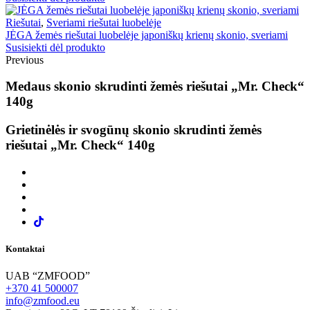
Riešutai
,
Sveriami riešutai luobelėje
JĖGA žemės riešutai luobelėje japoniškų krienų skonio, sveriami
Susisiekti dėl produkto
Previous
Medaus skonio skrudinti žemės riešutai „Mr. Check“
140g
Grietinėlės ir svogūnų skonio skrudinti žemės
riešutai „Mr. Check“ 140g
Kontaktai
UAB “ZMFOOD”
+370 41 500007
info@zmfood.eu