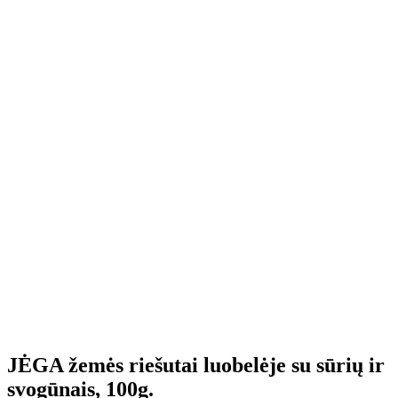
JĖGA žemės riešutai luobelėje su sūrių ir
svogūnais, 100g.