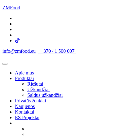
ZMFood
info@zmfood.eu
+370 41 500 007
Apie mus
Produktai
Riešutai
Užkandžiai
Saldūs užkandžiai
Privatūs ženklai
Naujienos
Kontaktai
ES Projektai