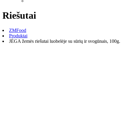
Riešutai
ZMFood
Produktai
JĖGA žemės riešutai luobelėje su sūrių ir svogūnais, 100g.