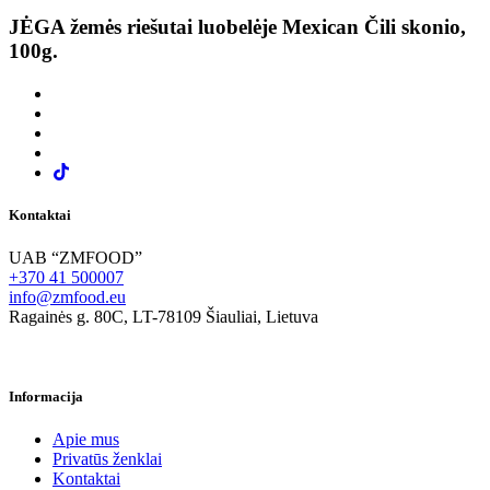
JĖGA žemės riešutai luobelėje Mexican Čili skonio,
100g.
Kontaktai
UAB “ZMFOOD”
+370 41 500007
info@zmfood.eu
Ragainės g. 80C, LT-78109 Šiauliai, Lietuva
Informacija
Apie mus
Privatūs ženklai
Kontaktai