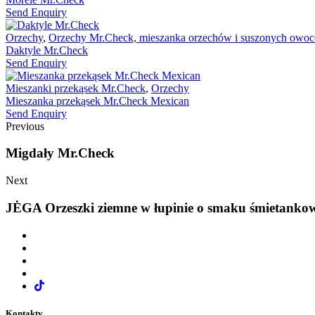
Send Enquiry
Orzechy
,
Orzechy Mr.Check, mieszanka orzechów i suszonych owo
Daktyle Mr.Check
Send Enquiry
Mieszanki przekąsek Mr.Check
,
Orzechy
Mieszanka przekąsek Mr.Check Mexican
Send Enquiry
Previous
Migdały Mr.Check
Next
JĖGA Orzeszki ziemne w łupinie o smaku śmietanko
Kontakty