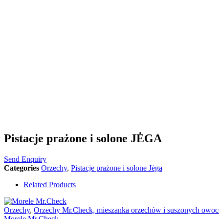
Pistacje prażone i solone JĖGA
Send Enquiry
Categories
Orzechy
,
Pistacje prażone i solone Jėga
Related Products
Orzechy
,
Orzechy Mr.Check, mieszanka orzechów i suszonych owo
Morele Mr.Check