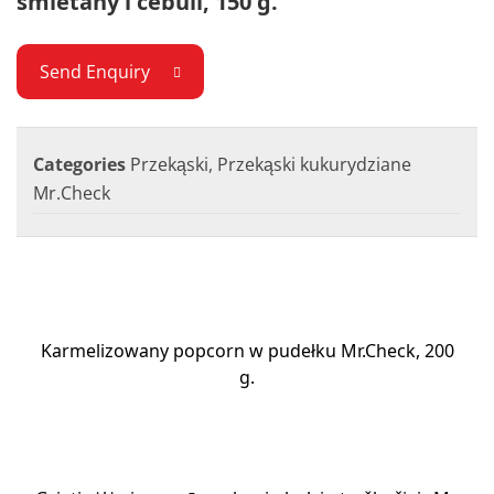
śmietany i cebuli, 150 g.
Send Enquiry
Categories
Przekąski
,
Przekąski kukurydziane
Mr.Check
Karmelizowany popcorn w pudełku Mr.Check, 200
g.