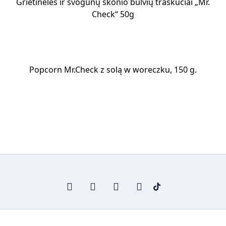
Grietinėlės ir svogūnų skonio bulvių traškučiai „Mr.
Check“ 50g
Popcorn Mr.Check z solą w woreczku, 150 g.